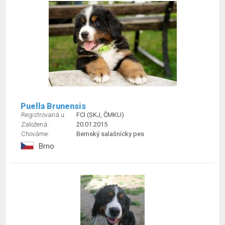
Puella Brunensis
Registrovaná u:
FCI (SKJ, ČMKU)
Založená:
20.01.2015
Chováme:
Bernský salašnícky pes
Brno