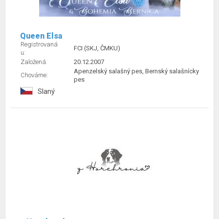
Queen Elsa
Registrovaná
FCI (SKJ, ČMKU)
u:
Založená:
20.12.2007
Apenzelský salašný pes, Bernský salašnícky
Chováme:
pes
Slaný