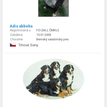
Adis abbeba
Registrovaná u:
FCI (SKJ, ČMKU)
Založená:
15.01.2003
Chováme:
Bernský salašnícky pes
Trhové Sviny