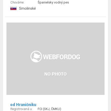
Chováme:
Španielsky vodný pes
Smolinské
od Hraničníku
Registrovaná u:
FCI (SKJ, ČMKU)