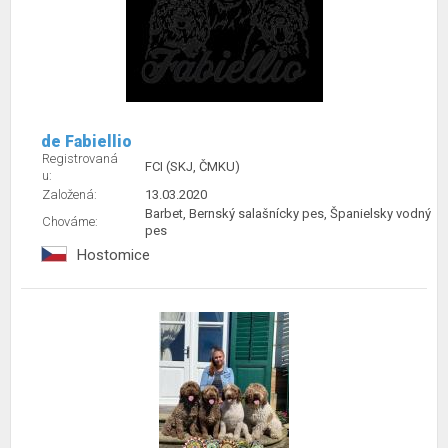
de Fabiellio
Registrovaná
FCI (SKJ, ČMKU)
u:
Založená:
13.03.2020
Barbet, Bernský salašnícky pes, Španielsky vodný
Chováme:
pes
Hostomice