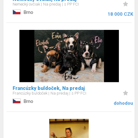
Nemecký ovčiak
Na predaj
s PP FCI
Brno
18 000 CZK
Francúzky buldoček, Na predaj
Francúzky buldoček
Na predaj
s PP FCI
Brno
dohodou