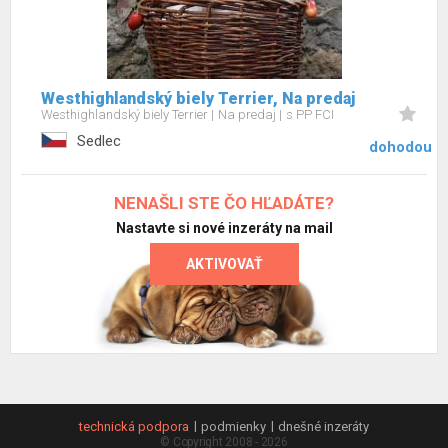
Westhighlandský biely Terrier, Na predaj
Westhighlandský biely Terrier
Na predaj
s PP FCI
Sedlec
dohodou
NENAŠLI STE ČO HĽADÁTE?
Nastavte si nové inzeráty na mail
AKTIVOVAŤ
technická podpora
podmienky
dnešné inzeráty
© Copyright 2008 - 2026