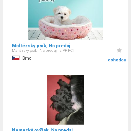
Maltézsky psík, Na predaj
Maltézsky psík
Na predaj
s PP FCI
Brno
dohodou
Nemecký ovčiak, Na predaj