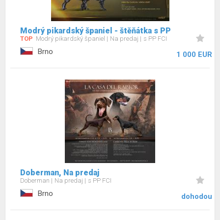
Modrý pikardský španiel - štěňátka s PP
TOP
Modrý pikardský španiel
Na predaj
s PP FCI
Brno
1 000 EUR
Doberman, Na predaj
Doberman
Na predaj
s PP FCI
Brno
dohodou