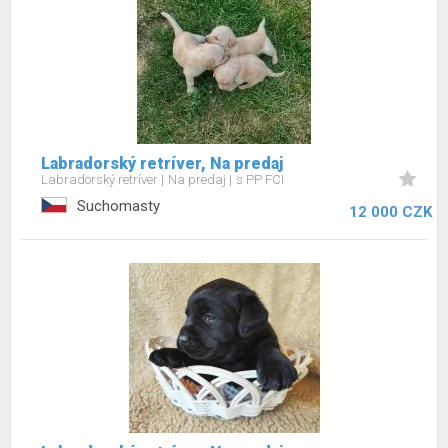
Labradorský retríver, Na predaj
Labradorský retríver
Na predaj
s PP FCI
Suchomasty
12 000 CZK