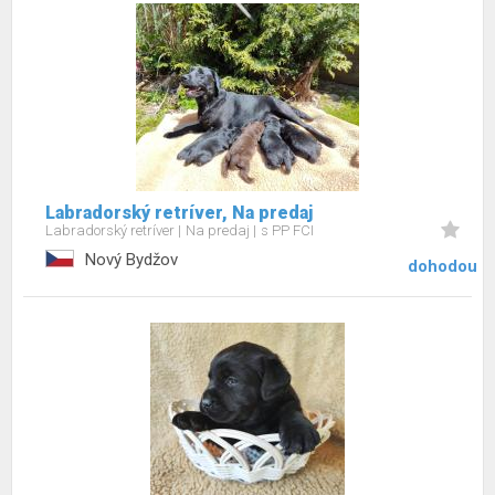
Labradorský retríver, Na predaj
Labradorský retríver
Na predaj
s PP FCI
Nový Bydžov
dohodou