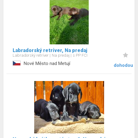
Labradorský retríver, Na predaj
Labradorský retríver
Na predaj
s PP FCI
Nové Město nad Metují
dohodou