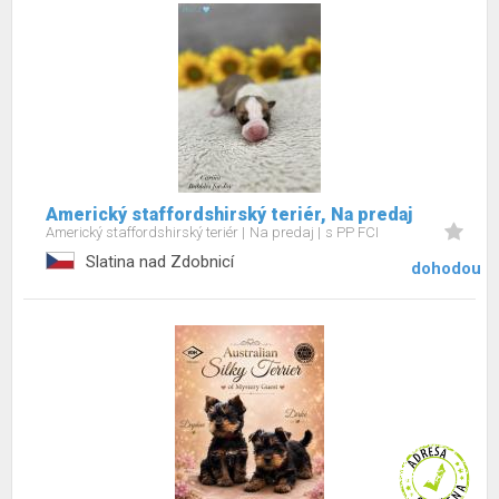
Americký staffordshirský teriér, Na predaj
Americký staffordshirský teriér
Na predaj
s PP FCI
Slatina nad Zdobnicí
dohodou