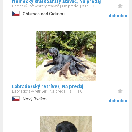
Nemecký krátkosrstý stavač, Na predaj
Nemecký krátkosrstý stavač
Na predaj
s PP FCI
Chlumec nad Cidlinou
dohodou
Labradorský retríver, Na predaj
Labradorský retríver
Na predaj
s PP FCI
Nový Bydžov
dohodou