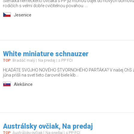
Štěňátka německého ovčáka s PP již mohou odjet do nových domovů.
rodičích s velmi dobře cvičitelnou povahou. ...
Jesenice
White miniature schnauzer
TOP
Bradáč malý
Na predaj
s PP FCI
HĽADÁTE SVOJHO NOVÉHO ŠTVORNOHÉHO PARŤÁKA? V našej ChS z Dom
júna prišli na svet tieto čarovné biele klb...
Alekšince
Austrálsky ovčiak, Na predaj
TOP
Austrálsky ovčiak
Na predaj
s PP FCI