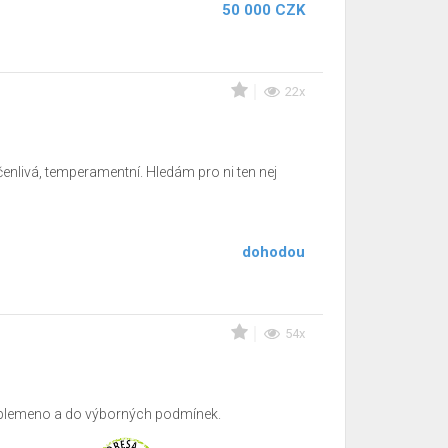
50 000 CZK
22x
enlivá, temperamentní. Hledám pro ni ten nej
dohodou
54x
 plemeno a do výborných podmínek.