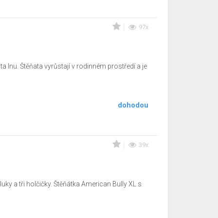
97x
 Inu. Štěňata vyrůstají v rodinném prostředí a je
dohodou
39x
y a tři holčičky. Štěňátka American Bully XL s