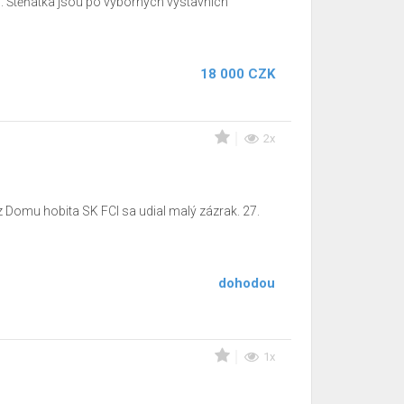
 Štěňátka jsou po výborných výstavních
18 000 CZK
2x
u hobita SK FCI sa udial malý zázrak. 27.
dohodou
1x