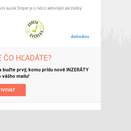
ní ausik Sniper je o něco aktivnější ale žádný
dohodou
E ČO HĽADÁTE?
 a buďte prvý, komu prídu nové INZERÁTY
 vášho mailu!
TIVOVAŤ