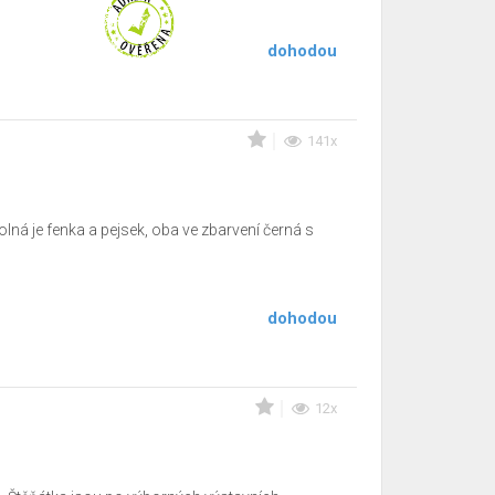
dohodou
141x
ná je fenka a pejsek, oba ve zbarvení černá s
dohodou
12x