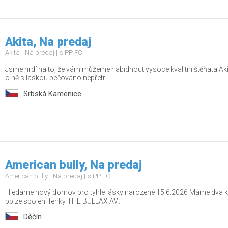
Akita, Na predaj
Akita
Na predaj
s PP FCI
Jsme hrdí na to, že vám můžeme nabídnout vysoce kvalitní štěňata Akita
o ně s láskou pečováno nepřetr...
Srbská Kamenice
American bully, Na predaj
American bully
Na predaj
s PP FCI
Hledáme nový domov pro tyhle lásky narozené 15.6.2026 Máme dva kluk
pp ze spojení fenky THE BULLAX AV...
Děčín