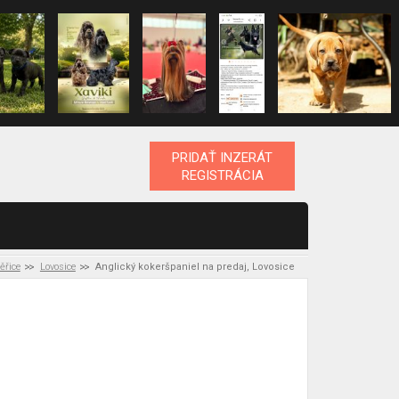
PRIDAŤ INZERÁT
REGISTRÁCIA
ěřice
Lovosice
Anglický kokeršpaniel na predaj, Lovosice