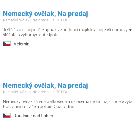
Nemecký ovčiak, Na predaj
Nemecký ovčiak
Na predaj
s PP FCI
Ještě 4 volní pejsci čekají na své budoucí majitele a nejlepší domovy. ♥
štěňata s výbornými předpok...
Velemín
Nemecký ovčiak, Na predaj
Nemecký ovčiak
Na predaj
s PP FCI
Německý ovčák - štěňata vlkošedá a celočerná mohutná, - chcete výbo
Pohraniční stráže a policie. Oba rodiče ...
Roudnice nad Labem