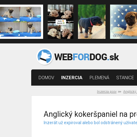
DOMOV
INZERCIA
PLEMENÁ
STANICE
Inzercia psov
Anglický
Anglický kokeršpaniel na pr
Inzerát už expiroval alebo bol odstránený užíva