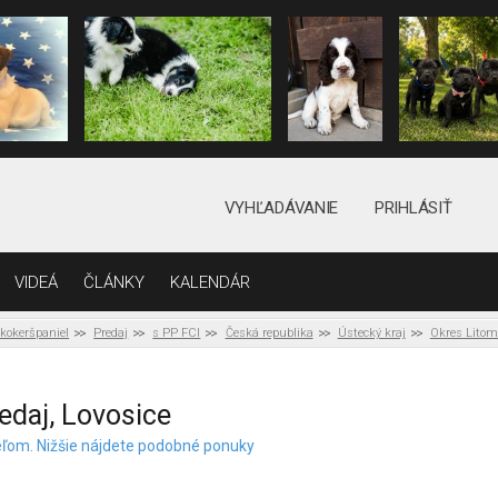
VYHĽADÁVANIE
PRIHLÁSIŤ
VIDEÁ
ČLÁNKY
KALENDÁR
 kokeršpaniel
Predaj
s PP FCI
Česká republika
Ústecký kraj
Okres Litom
edaj, Lovosice
teľom. Nižšie nájdete podobné ponuky