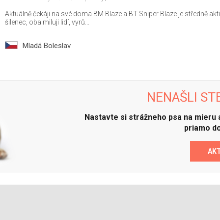
Aktuálně čekáji na své doma BM Blaze a BT Sniper Blaze je středně aktiv
šilenec, oba miluji lidí, vyrů...
Mladá Boleslav
NENAŠLI ST
Nastavte si strážneho psa na mieru
priamo do
AK