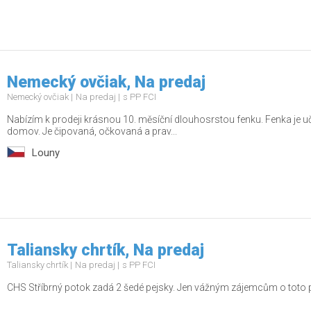
Nemecký ovčiak, Na predaj
Nemecký ovčiak
Na predaj
s PP FCI
Nabízím k prodeji krásnou 10. měsíční dlouhosrstou fenku. Fenka je uč
domov. Je čipovaná, očkovaná a prav...
Louny
Taliansky chrtík, Na predaj
Taliansky chrtík
Na predaj
s PP FCI
CHS Stříbrný potok zadá 2 šedé pejsky. Jen vážným zájemcům o toto