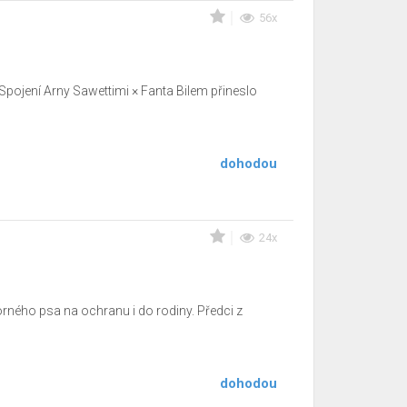
56x
️ Spojení Arny Sawettimi × Fanta Bilem přineslo
dohodou
24x
rného psa na ochranu i do rodiny. Předci z
dohodou