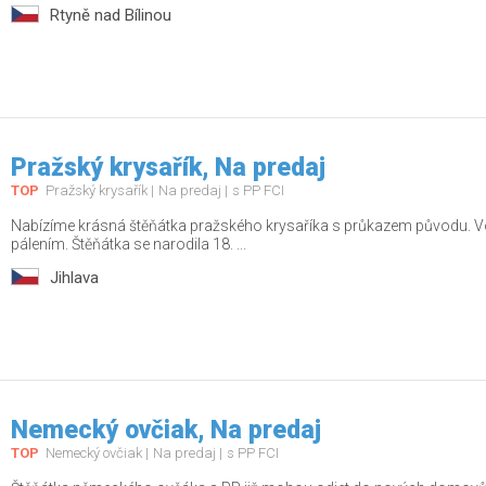
Rtyně nad Bílinou
Pražský krysařík, Na predaj
TOP
Pražský krysařík
Na predaj
s PP FCI
Nabízíme krásná štěňátka pražského krysaříka s průkazem původu. Vol
pálením. Štěňátka se narodila 18. ...
Jihlava
Nemecký ovčiak, Na predaj
TOP
Nemecký ovčiak
Na predaj
s PP FCI