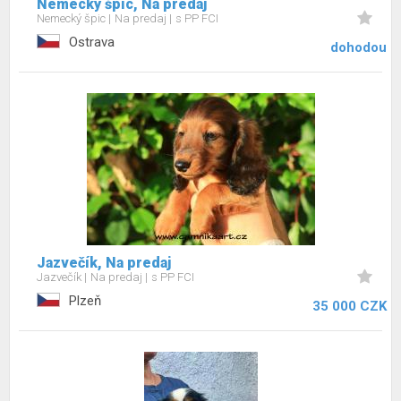
Nemecký špic, Na predaj
Nemecký špic
Na predaj
s PP FCI
Ostrava
dohodou
Jazvečík, Na predaj
Jazvečík
Na predaj
s PP FCI
Plzeň
35 000 CZK