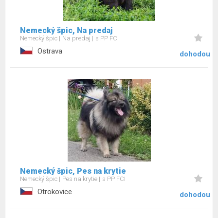
Nemecký špic, Na predaj
Nemecký špic
Na predaj
s PP FCI
Ostrava
dohodou
Nemecký špic, Pes na krytie
Nemecký špic
Pes na krytie
s PP FCI
Otrokovice
dohodou