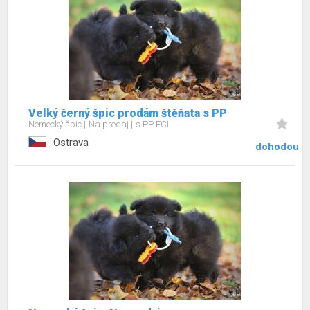
Velký černý špic prodám štěňata s PP
Nemecký špic
Na predaj
s PP FCI
Ostrava
dohodou