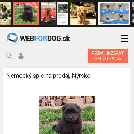
PRIDAŤ INZERÁT
REGISTRÁCIA
Nemecký špic na predaj, Nýrsko