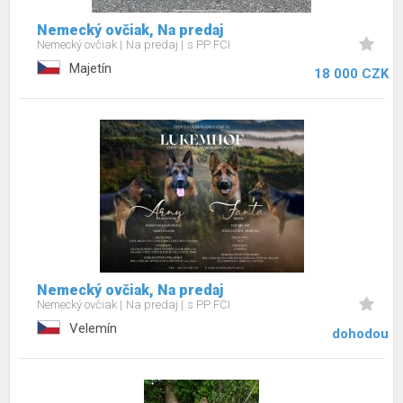
Nemecký ovčiak, Na predaj
Nemecký ovčiak
Na predaj
s PP FCI
Majetín
18 000 CZK
Nemecký ovčiak, Na predaj
Nemecký ovčiak
Na predaj
s PP FCI
Velemín
dohodou