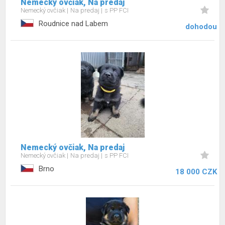
Nemecký ovčiak, Na predaj
Nemecký ovčiak
Na predaj
s PP FCI
Roudnice nad Labem
dohodou
Nemecký ovčiak, Na predaj
Nemecký ovčiak
Na predaj
s PP FCI
Brno
18 000 CZK