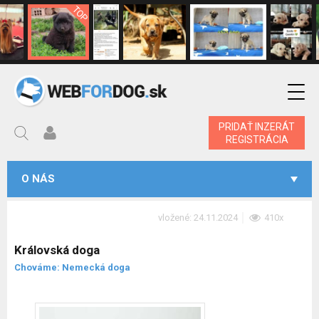
PRIDAŤ INZERÁT
REGISTRÁCIA
O NÁS
vložené: 24.11.2024
410x
Královská doga
Chováme: Nemecká doga