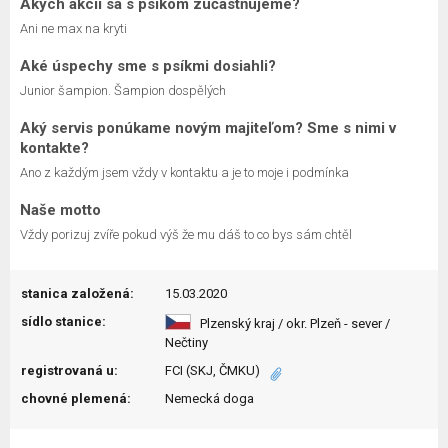
Akých akcií sa s psíkom zúčastňujeme?
Ani ne max na kryti
Aké úspechy sme s psíkmi dosiahli?
Junior šampion. Šampion dospělých
Aký servis ponúkame novým majiteľom? Sme s nimi v
kontakte?
Ano z každým jsem vždy v kontaktu a je to moje i podmínka
Naše motto
Vždy porizuj zvíře pokud výš že mu dáš to co bys sám chtěl
stanica založená:
15.03.2020
sídlo stanice:
Plzenský kraj / okr. Plzeň - sever /
Nečtiny
registrovaná u:
FCI (SKJ, ČMKU)
chovné plemená:
Nemecká doga