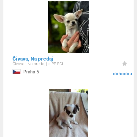
Čivava, Na predaj
Čivava
Na predaj
s PP FCI
Praha 5
dohodou