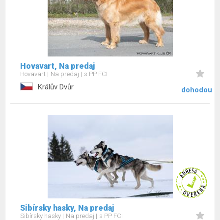
Hovavart, Na predaj
Hovavart
Na predaj
s PP FCI
Králův Dvůr
dohodou
Sibírsky hasky, Na predaj
Sibírsky hasky
Na predaj
s PP FCI