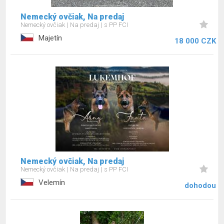
Nemecký ovčiak, Na predaj
Nemecký ovčiak
Na predaj
s PP FCI
Majetín
18 000 CZK
Nemecký ovčiak, Na predaj
Nemecký ovčiak
Na predaj
s PP FCI
Velemín
dohodou