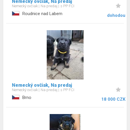
Nemecký ovčiak, Na predaj
Nemecký ovčiak
Na predaj
s PP FCI
Roudnice nad Labem
dohodou
Nemecký ovčiak, Na predaj
Nemecký ovčiak
Na predaj
s PP FCI
Brno
18 000 CZK