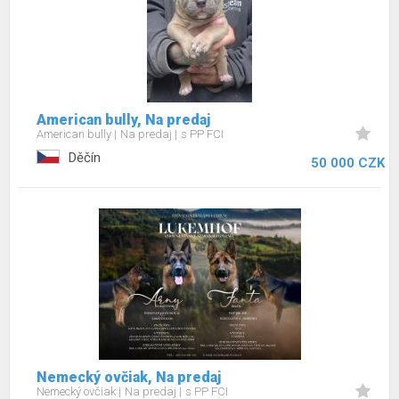
American bully, Na predaj
American bully
Na predaj
s PP FCI
Děčín
50 000 CZK
Nemecký ovčiak, Na predaj
Nemecký ovčiak
Na predaj
s PP FCI