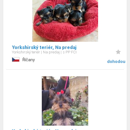
Yorkshirský teriér, Na predaj
Yorkshirský teriér
Na predaj
s PP FCI
Říčany
dohodou