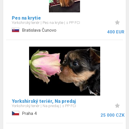
Pes na krytie
Yorkshirský teriér
Pes na krytie
s PP FCI
Bratislava Čunovo
400 EUR
Yorkshirský teriér, Na predaj
Yorkshirský teriér
Na predaj
s PP FCI
Praha 4
25 000 CZK