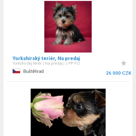
Yorkshirský teriér, Na predaj
Yorkshirský teriér
Na predaj
s PP FCI
Buštěhrad
26 000 CZK