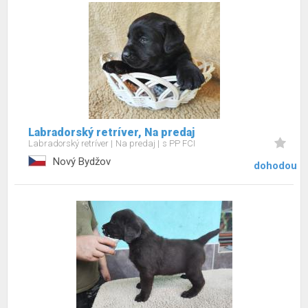
Labradorský retríver, Na predaj
Labradorský retríver
Na predaj
s PP FCI
Nový Bydžov
dohodou