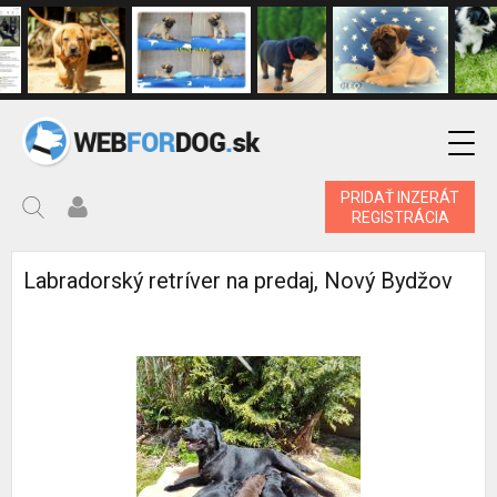
PRIDAŤ INZERÁT
REGISTRÁCIA
Labradorský retríver na predaj, Nový Bydžov