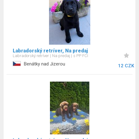
Labradorský retríver, Na predaj
Labradorský retríver
Na predaj
s PP FCI
Benátky nad Jizerou
12 CZK