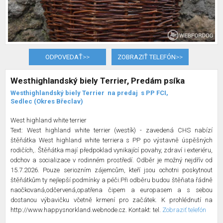
ODPOVEDAŤ
>>
ZOBRAZIŤ TELEFÓN
>>
Westhighlandský biely Terrier, Predám psíka
Westhighlandský biely Terrier
na predaj
s PP FCI,
Sedlec (Okres Břeclav)
West highland white terrier
Text: West highland white terrier (westík) - zavedená CHS nabízí
štěňátka West highland white terriera s PP po výstavně úspěšných
rodičích,. Štěňátka mají předpoklad vynikající povahy, zdraví i exteriéru,
odchov a socializace v rodinném prostředí. Odběr je možný nejdřív od
15.7.2026. Pouze seriozním zájemcům, kteří jsou ochotni poskytnout
štěňátkům ty nejlepší podmínky a péči.Při odběru budou štěňata řádně
naočkovaná,odčervená,opatřena čipem a europasem a s sebou
dostanou výbavičku včetně krmení pro začátek. K prohlédnutí na
http://www.happysnorkland.webnode.cz. Kontakt: tel.
Zobraziť telefón