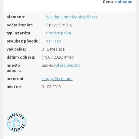
Cena:
dohodou
plemeno:
Westhighlandský biely Terrier
počet šteniat:
2 psy / 2 sučky
typ inzerátu
Predám psíka
preukaz pôvodu:
s PP FCI
vek psíka:
0 - 2 mesiace
dátum odberu:
(19.07.2026) Ihneď
miesto
Sedlec
(Okres Břeclav)
odberu:
inzerent:
Happy Snorkland
účet od:
01.03.2013