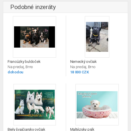
Podobné inzeráty
Francúzky buldoček
Nemecký ovčiak
Na predaj, Brno
Na predaj, Brno
dohodou
18 000 CZK
Biely švajčiarsky ovčiak
Maltézsky psík