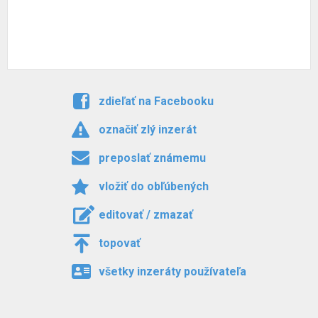
zdieľať na Facebooku
označiť zlý inzerát
preposlať známemu
vložiť do obľúbených
editovať / zmazať
topovať
všetky inzeráty používateľa