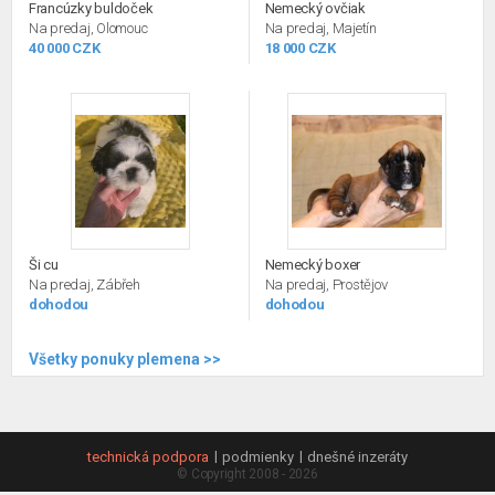
Francúzky buldoček
Nemecký ovčiak
Na predaj, Olomouc
Na predaj, Majetín
40 000 CZK
18 000 CZK
Ši cu
Nemecký boxer
Na predaj, Zábřeh
Na predaj, Prostějov
dohodou
dohodou
Všetky ponuky plemena >>
technická podpora
podmienky
dnešné inzeráty
© Copyright 2008 - 2026