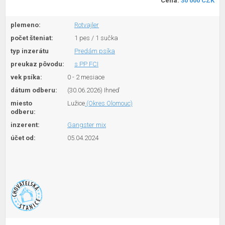
Cena:
30 000 CZK
plemeno:
Rotvajler
počet šteniat:
1 pes / 1 sučka
typ inzerátu
Predám psíka
preukaz pôvodu:
s PP FCI
vek psíka:
0 - 2 mesiace
dátum odberu:
(30.06.2026) Ihneď
miesto
Lužice
(Okres Olomouc)
odberu:
inzerent:
Gangster mix
účet od:
05.04.2024