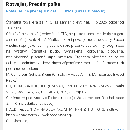
Rotvajler, Predám psíka
Rotvajler
na predaj
s PP FCI,
Lužice (Okres Olomouc)
Štěňátka rotvajlera s PP FCI ze zahranič.krytí nar. 11.5.2026, odběr od
30.6.2026.
Očekáváme zdravá (rodiče čisté RTG, neg. nadstandardní testy na gen.
onemocnění), kontaktní štěňátka, aktivní povahy, mohutné kostry. Budou
vhodná nejen jako rodinný pes, ale i pro práci ve sportovní kynologii nebo
na výstavy. Štěňátka budou vymazlená, očkovaná, čipovaná,
nekupírovaná, písemná kupní smlouva. Štěňátka předáme pouze do
dobrých podmínek zodpovědným zájemcům!!! Podrobné informace rádi
podáme po telefonu.
M: Corra vom Schatz Bronn (O: Balak v.Haus Anin & M: Inspirace Irké od
Kačky)
HD,ED-0/0, SA,OCD, JLPP,DM,NAD,LEMP,XL-MTM -N/N, ZM,ZVV1, multi
V1 VT, 2×V1CAC, NV, res.CACIB, BOS, Champ.CZ
O: německý pes Anco v.d.Bleichstrasse (o. Varus von der Bleichstrasse
& m. Krina v.d.Bleichstrasse)
HD,ED-frei, JLPP,DM,NAD,LEMP,XL-MTM - N/N, ZTP,BH,IGP3, multi V,
https://gangstermix1.webnode.cz/vrhg/
ČR, Olom.kraj