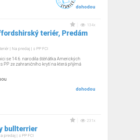
dohodou
134x
fordshirský teriér, Predám
teriér
Na predaj
s PP FCI
ici se 14.6. narodila štěňátka Amerických
s PP ze zahraničního krytí na která přijímá
sou
dohodou
231x
 bullterrier
a predaj
s PP FCI