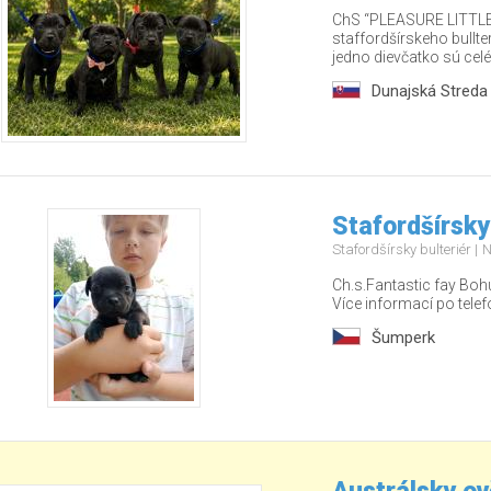
ChS “PLEASURE LITTLE 
staffordšírskeho bullt
jedno dievčatko sú celé 
Dunajská Streda
Stafordšírsky
Stafordšírsky bulteriér
N
Ch.s.Fantastic fay Bohu
Více informací po tel
Šumperk