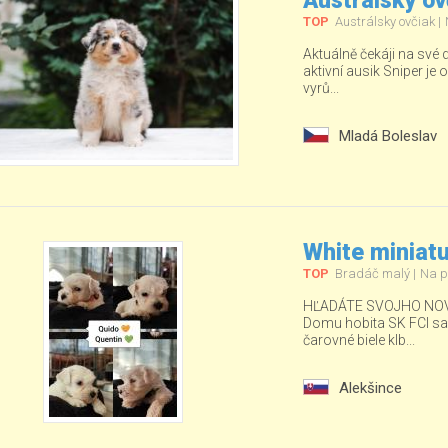
Austrálsky ov
TOP
Austrálsky ovčiak
Aktuálně čekáji na své
aktivní ausik Sniper je o
vyrů...
Mladá Boleslav
White miniat
TOP
Bradáč malý
Na p
HĽADÁTE SVOJHO NOV
Domu hobita SK FCI sa ud
čarovné biele klb...
Alekšince