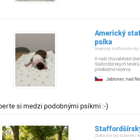
Americký staf
psíka
Americký staffordshirský 
V naší chovatelské stan
Stafordšírskych teriérů 
předběžné rezerva...
Jablonec nad Ni
berte si medzi podobnými psíkmi :-)
Staffordšírsky
Stafordšírsky bulteriér
N