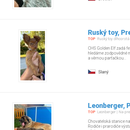
Ruský toy, P
TOP
Ruský toy dlhosrstá
CHS Golden Elf zadá fe
hledáme zodpovědné ma
a věrnou parťačkou...
Slaný
Leonberger, 
TOP
Leonberger
Na pr
Chovatelská stanice nab
Rodiče i prarodiče výs