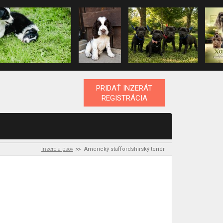
PRIDAŤ INZERÁT
REGISTRÁCIA
Inzercia psov
Americký staffordshirský teriér