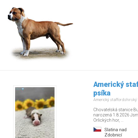
Americký staf
psíka
Americký staffordshirský 
Chovatelská stanice Bu
narozená 1.8.2026 Jsm
Orlických hor, ...
Slatina nad
Zdobnicí