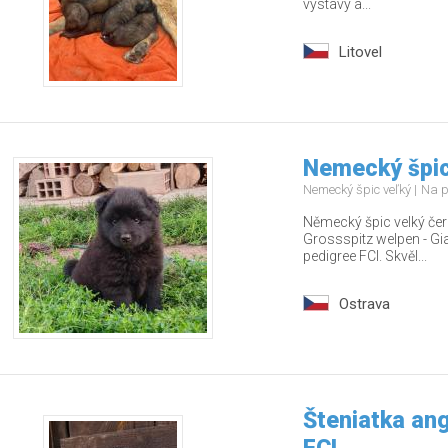
výstavy a...
Litovel
Nemecký špic
Nemecký špic veľký
Na p
Německý špic velký čern
Grossspitz welpen - Gia
pedigree FCI. Skvěl...
Ostrava
Šteniatka ang