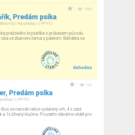
148x
řík, Predám psíka
átkosrstý
Na predaj
s PP FCI
tka pražského krysaříka s průkazem původu.
, oba ve zbarvení černá s pálením. Štěňátka se
dohodou
14x
r, Predám psíka
 predaj
s PP FCI
-Box se narodil velice vydařený vrh, 4 x zatá
sek a 1x žíhaný klučina. Prozatím dáváme vědět pro