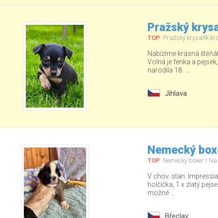
Pražský krysa
TOP
Pražský krysařík kr
Nabízíme krásná štěňá
Volná je fenka a pejsek
narodila 18. ...
Jihlava
Nemecký boxe
TOP
Nemecký boxer
Na
V chov. stan. Impressia
holčička, 1 x zlatý pej
možné ...
Břeclav