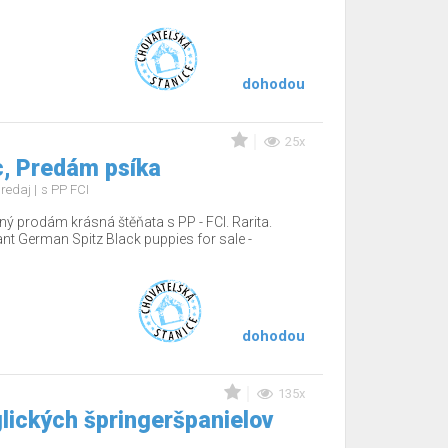
dohodou
25x
, Predám psíka
redaj
s PP FCI
ý prodám krásná štěňata s PP - FCI. Rarita.
nt German Spitz Black puppies for sale -
dohodou
135x
lických špringeršpanielov