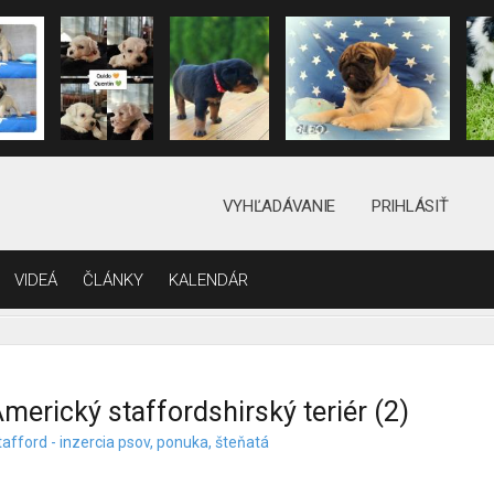
VYHĽADÁVANIE
PRIHLÁSIŤ
VIDEÁ
ČLÁNKY
KALENDÁR
merický staffordshirský teriér (2)
afford - inzercia psov, ponuka, šteňatá