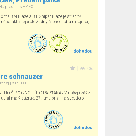
čiak, Predám psíka
Na predaj
s PP FCI
 doma BM Blaze a BT Sniper Blaze je středně
 něco aktivnější ale žádný šilenec, oba miluji lidí,
dohodou
20x
ure schnauzer
redaj
s PP FCI
ÉHO ŠTVORNOHÉHO PARŤÁKA? V našej ChS z
ial malý zázrak. 27. júna prišli na svet tieto
dohodou