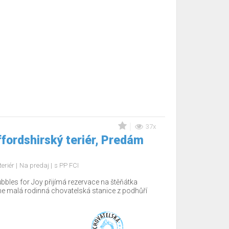
37x
fordshirský teriér, Predám
teriér
Na predaj
s PP FCI
bbles for Joy přijímá rezervace na štěňátka
e malá rodinná chovatelská stanice z podhůří