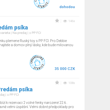
dohodou
146x
redám psíka
 varieta
Na predaj
s PP FCI
nku plemene Ruský toy s PP FCI. Pro Debbie
jitele a domov plný lásky, kde bude milovanou
35 000 CZK
108x
Predám psíka
edaj
s PP FCI
ízí k rezervaci 2 volné fenky narozené 22.6..
tavně velmi úspěšní. Velmi dobré předpoklady pro