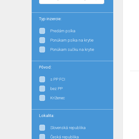
Typ inzercie:
Predám psíka
Ponúkam psíka na krytie
Ponúkam sučku na krytie
Pôvod:
s PP FCI
bez PP
Kríženec
Lokalita:
Slovenská republika
Česká republika