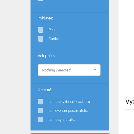
Pohlavie:
Pes
Sučka
Vek psíka:
Nothing selected
Ostatné:
Vy
Len psíky ihneď k odberu
Len overení používatelia
Len psy z útulku