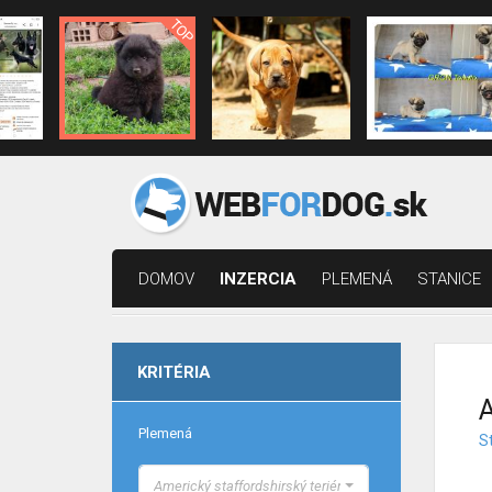
DOMOV
INZERCIA
PLEMENÁ
STANICE
KRITÉRIA
A
Plemená
St
Americký staffordshirský teriér, Stafford