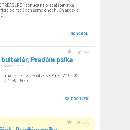
TREASURE “ ponúka na predaj šteniatka
erriera po rodičoch šampiónoch . Chlapček a
č...
dohodou
68x
 bulteriér, Predám psíka
a predaj
s PP FCI
tin nabízí černá štěňátka s PP, nar. 27.6.2026.
efonu.735060975
35 000 CZK
33x