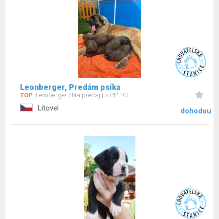
Leonberger, Predám psíka
TOP
Leonberger
Na predaj
s PP FCI
Litovel
dohodou