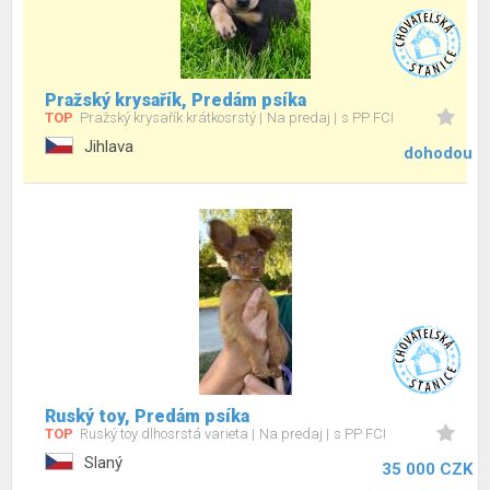
Pražský krysařík, Predám psíka
TOP
Pražský krysařík krátkosrstý
Na predaj
s PP FCI
Jihlava
dohodou
Ruský toy, Predám psíka
TOP
Ruský toy dlhosrstá varieta
Na predaj
s PP FCI
Slaný
35 000 CZK