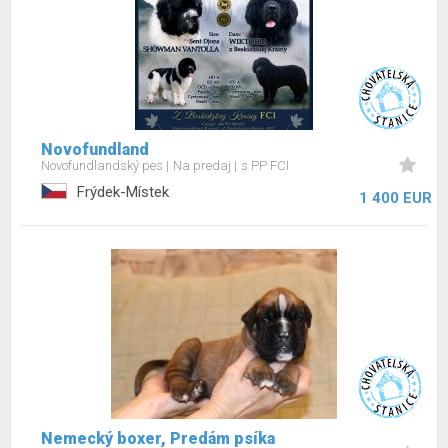
Novofundland
Novofundlandský pes
Na predaj
s PP FCI
Frýdek-Místek
1 400 EUR
Nemecký boxer, Predám psíka