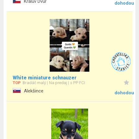
Králův Dvůr
dohodou
White miniature schnauzer
TOP
Bradáč malý
Na predaj
s PP FCI
Alekšince
dohodou