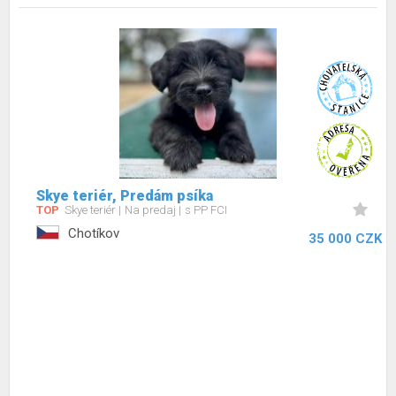
Skye teriér, Predám psíka
TOP
Skye teriér
Na predaj
s PP FCI
Chotíkov
35 000 CZK