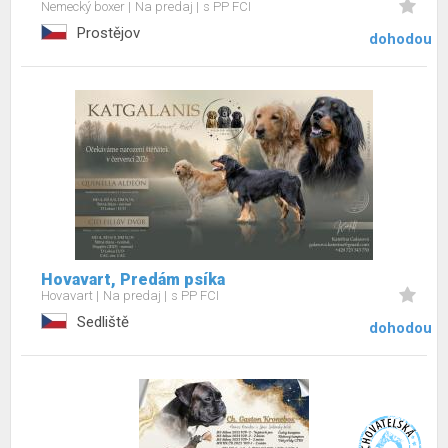
Nemecký boxer
Na predaj
s PP FCI
Prostějov
dohodou
Hovavart, Predám psíka
Hovavart
Na predaj
s PP FCI
Sedliště
dohodou