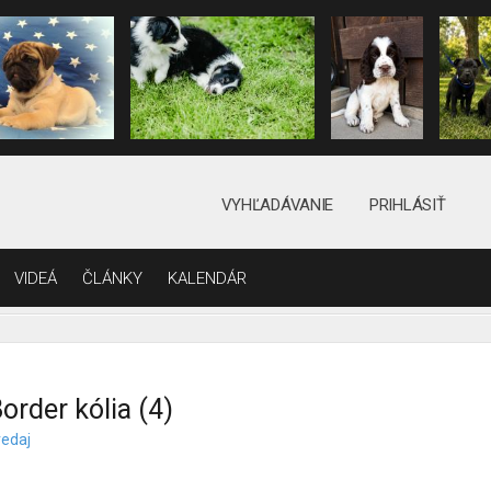
VYHĽADÁVANIE
PRIHLÁSIŤ
VIDEÁ
ČLÁNKY
KALENDÁR
order kólia (4)
redaj