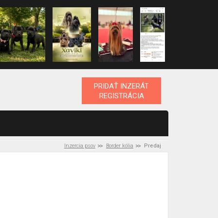
PRIDAŤ INZERÁT
REGISTRÁCIA
Inzercia psov
Border kólia
Predaj