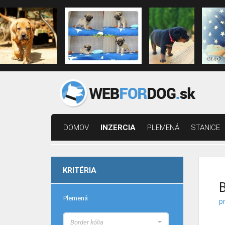
DOMOV
INZERCIA
PLEMENÁ
STANICE
KRITÉRIA
B
Plemená
p
Border kólia