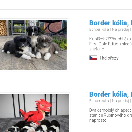
Border kólia,
Border kólia
Na predaj
Koblížek ????buchtička 
First Gold Edition hledá
zrušené ...
Hrdlořezy
Border kólia,
Border kólia
Na predaj
Dva černobílý chlapečci
stanice Rubínového drak
naprosto...