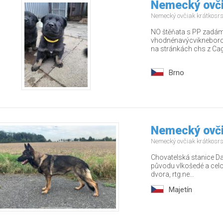
Nemecký ovči
Nemecký ovčiak krátkosr
NO štěňata s PP zadám 
vhodnénavýcvikneborodi
na stránkách chs z Cago
Brno
Nemecký ovči
Nemecký ovčiak krátkosr
Chovatelská stanice Da
původu vlkošedé a celo
dvora, rtg.ne...
Majetín