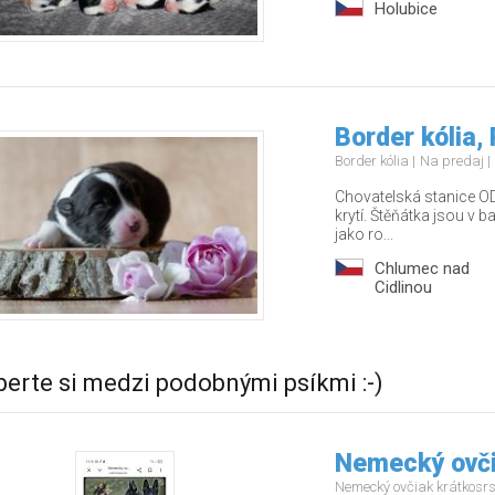
Holubice
Border kólia,
Border kólia
Na predaj
Chovatelská stanice OD
krytí. Štěňátka jsou v b
jako ro...
Chlumec nad
Cidlinou
berte si medzi podobnými psíkmi :-)
Nemecký ovči
Nemecký ovčiak krátkosr