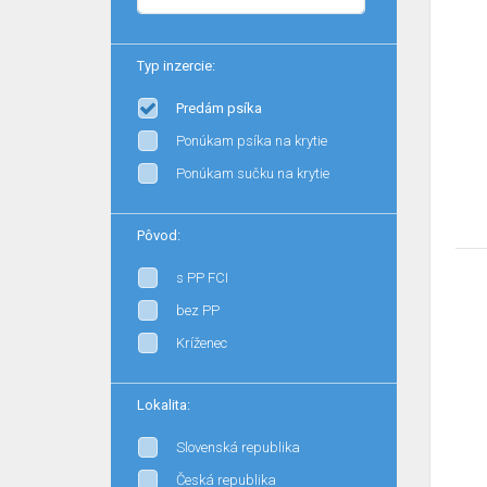
Typ inzercie:
Predám psíka
Ponúkam psíka na krytie
Ponúkam sučku na krytie
Pôvod:
s PP FCI
bez PP
Kríženec
Lokalita:
Slovenská republika
Česká republika