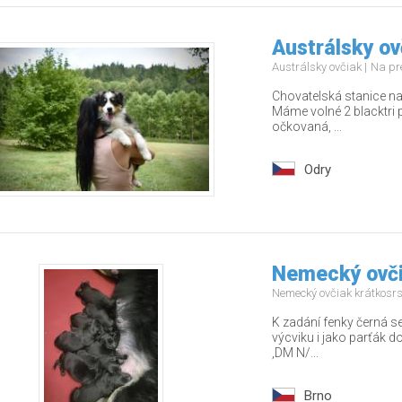
Austrálsky ov
Austrálsky ovčiak
Na pr
Chovatelská stanice na
Máme volné 2 blacktri 
očkovaná, ...
Odry
Nemecký ovči
Nemecký ovčiak krátkosr
K zadání fenky černá se
výcviku i jako parťák d
,DM N/...
Brno