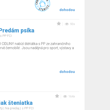
dohodou
93x
 Predám psíka
s PP FCI
 CIDLINY nabízí štěňátka s PP ze zahraničního
arvě černobílé . Jsou nadějná pro sport, výstavy a
dohodou
164x
ak šteniatka
stý
Na predaj
s PP FCI