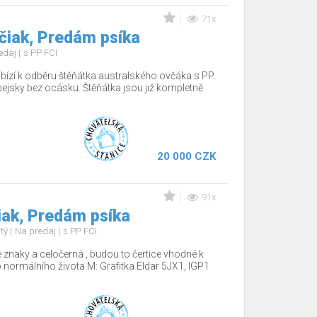
71x
čiak, Predám psíka
edaj
s PP FCI
bízí k odběru štěňátka australského ovčáka s PP.
pejsky bez ocásku. Štěňátka jsou již kompletně
20 000 CZK
91x
ak, Predám psíka
stý
Na predaj
s PP FCI
 znaky a celočerná , budou to čertice vhodné k
o normálního života M: Grafitka Eldar 5JX1, IGP1