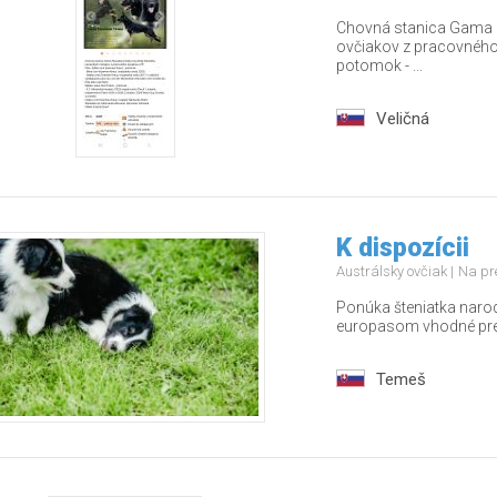
Chovná stanica Gama S
ovčiakov z pracovného 
potomok - ...
Veličná
K dispozícii
Austrálsky ovčiak
Na pr
Ponúka šteniatka naro
europasom vhodné pre 
Temeš