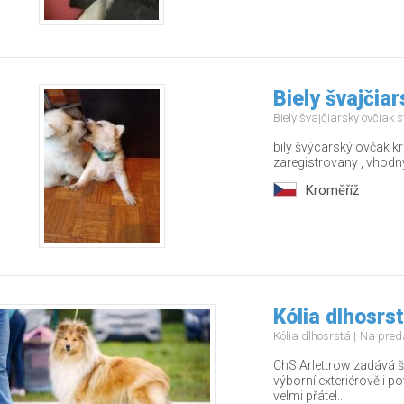
Biely švajčia
Biely švajčiarsky ovčiak 
bilý švýcarský ovčak 
zaregistrovany , vhodn
Kroměříž
Kólia dlhosrs
Kólia dlhosrstá
Na pred
ChS Arlettrow zadává š
výborní exteriérově i 
velmi přátel...