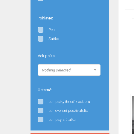
Pohlavie:
Pes
Sučka
Vek psíka:
Nothing selected
Ostatné:
Len psíky ihneď k odberu
Len overení používatelia
Len psy z útulku