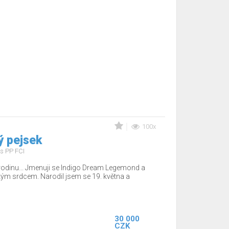
100x
ý pejsek
s PP FCI
odinu... Jmenuji se Indigo Dream Legemond a
lkým srdcem. Narodil jsem se 19. května a
30 000
CZK