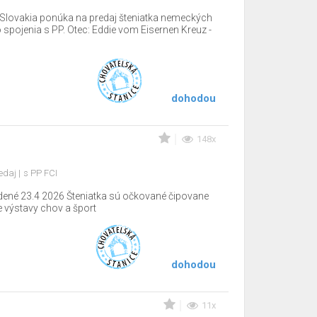
lovakia ponúka na predaj šteniatka nemeckých
spojenia s PP. Otec: Eddie vom Eisernen Kreuz -
dohodou
148x
edaj
s PP FCI
dené 23.4 2026 Šteniatka sú očkované čipovane
výstavy chov a šport
dohodou
11x