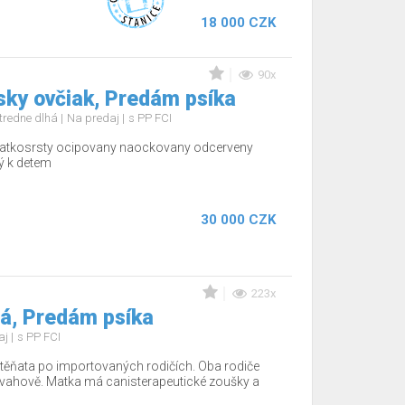
18 000 CZK
90x
rsky ovčiak, Predám psíka
stredne dlhá
Na predaj
s PP FCI
kratkosrsty ocipovany naockovany odcerveny
ý k detem
30 000 CZK
223x
tá, Predám psíka
aj
s PP FCI
těňata po importovaných rodičích. Oba rodiče
povahově. Matka má canisterapeutické zoušky a