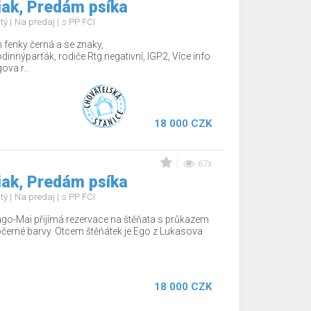
ak, Predám psíka
stý
Na predaj
s PP FCI
fenky černá a se znaky,
nnýparťák, rodiče Rtg negativní, IGP2, Více info
va r...
18 000 CZK
67x
ak, Predám psíka
stý
Na predaj
s PP FCI
go-Mai přijímá rezervace na štěňata s průkazem
černé barvy. Otcem štěňátek je Ego z Lukasova
18 000 CZK