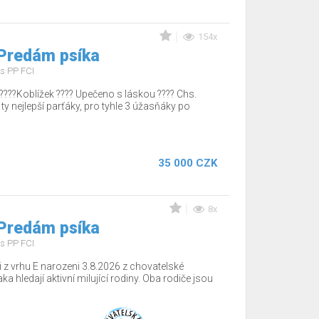
154x
 Predám psíka
s PP FCI
????Koblížek ???? Upečeno s láskou ???? Chs.
 ty nejlepší parťáky, pro tyhle 3 úžasňáky po
35 000 CZK
8x
 Predám psíka
s PP FCI
 z vrhu E narozeni 3.8.2026 z chovatelské
a hledají aktivní milující rodiny. Oba rodiče jsou