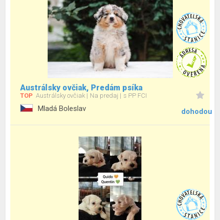
Austrálsky ovčiak, Predám psíka
TOP
Austrálsky ovčiak
Na predaj
s PP FCI
Mladá Boleslav
dohodou