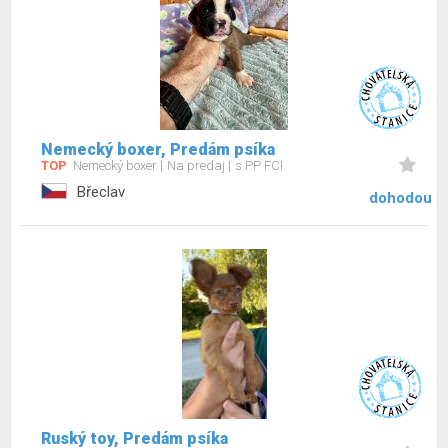
Nemecký boxer, Predám psíka
TOP
Nemecký boxer
Na predaj
s PP FCI
Břeclav
dohodou
Ruský toy, Predám psíka