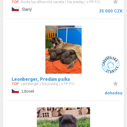
TOP
Ruský toy dlhosrstá varieta
Na predaj
s PP FCI
Slaný
35 000 CZK
Leonberger, Predám psíka
TOP
Leonberger
Na predaj
s PP FCI
Litovel
dohodou