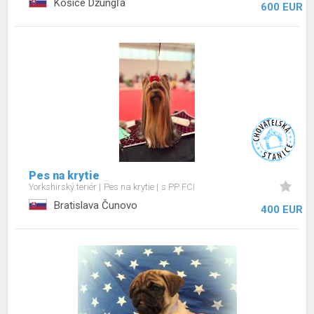
Košice Džungľa
600 EUR
Pes na krytie
Yorkshirský teriér
Pes na krytie
s PP FCI
Bratislava Čunovo
400 EUR