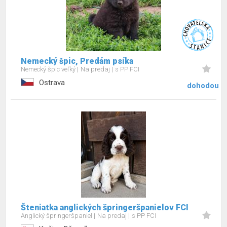
Nemecký špic, Predám psíka
Nemecký špic veľký
Na predaj
s PP FCI
Ostrava
dohodou
Šteniatka anglických špringeršpanielov FCI
Anglický špringeršpaniel
Na predaj
s PP FCI