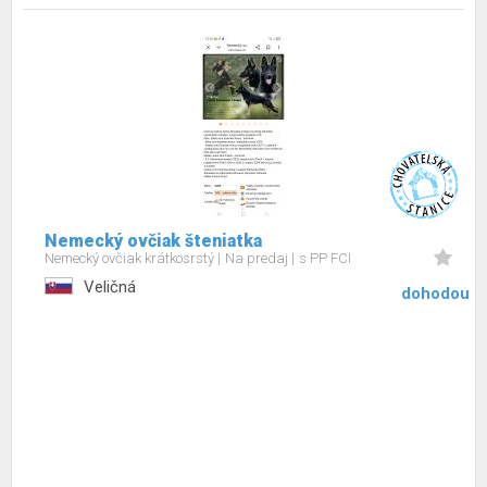
Nemecký ovčiak šteniatka
Nemecký ovčiak krátkosrstý
Na predaj
s PP FCI
Veličná
dohodou