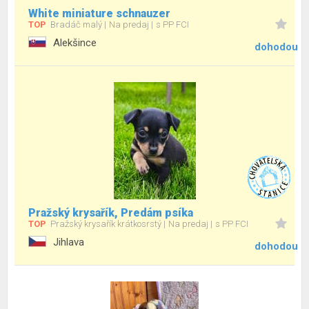
White miniature schnauzer
TOP
Bradáč malý
Na predaj
s PP FCI
Alekšince
dohodou
Pražský krysařík, Predám psíka
TOP
Pražský krysařík krátkosrstý
Na predaj
s PP FCI
Jihlava
dohodou