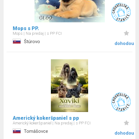
Mops s PP.
Mops
Na predaj
s PP FCI
Štúrovo
dohodou
Americký kokeršpaniel s pp
Americký kokeršpaniel
Na predaj
s PP FCI
Tomášovce
dohodou