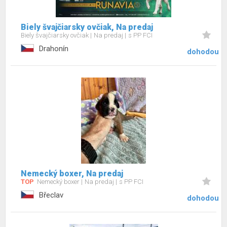
Biely švajčiarsky ovčiak, Na predaj
Biely švajčiarsky ovčiak
Na predaj
s PP FCI
Drahonín
dohodou
Nemecký boxer, Na predaj
TOP
Nemecký boxer
Na predaj
s PP FCI
Břeclav
dohodou