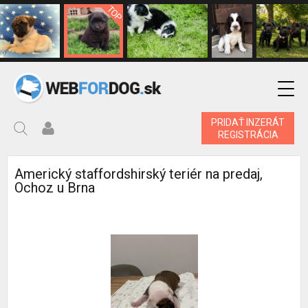
PRIDAŤ INZERÁT
REGISTRÁCIA
Americký staffordshirský teriér na predaj,
Ochoz u Brna