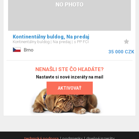
Kontinentálny buldog, Na predaj
Kontinentálny buldog
Na predaj
s PP FCI
Brno
35 000 CZK
NENAŠLI STE ČO HĽADÁTE?
Nastavte si nové inzeráty na mail
AKTIVOVAŤ
technická podpora
podmienky
dnešné inzeráty