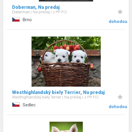
Doberman, Na predaj
Doberman
Na predaj
s PP FCI
Brno
dohodou
Westhighlandský biely Terrier, Na predaj
Westhighlandský biely Terrier
Na predaj
s PP FCI
Sedlec
dohodou