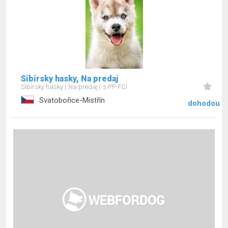
Sibírsky hasky, Na predaj
Sibírsky hasky
Na predaj
s PP FCI
Svatobořice-Mistřín
dohodou