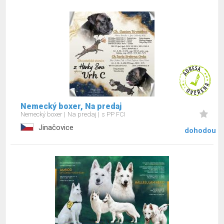
Nemecký boxer, Na predaj
Nemecký boxer
Na predaj
s PP FCI
Jinačovice
dohodou