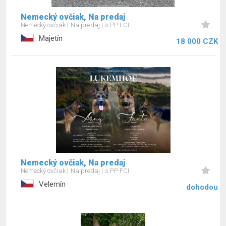
Nemecký ovčiak, Na predaj
Nemecký ovčiak
Na predaj
s PP FCI
Majetín
18 000 CZK
Nemecký ovčiak, Na predaj
Nemecký ovčiak
Na predaj
s PP FCI
Velemín
dohodou