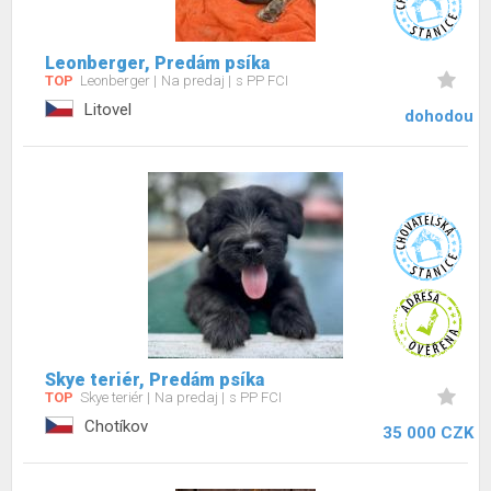
Leonberger, Predám psíka
TOP
Leonberger
Na predaj
s PP FCI
Litovel
dohodou
Skye teriér, Predám psíka
TOP
Skye teriér
Na predaj
s PP FCI
Chotíkov
35 000 CZK