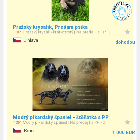
Pražský krysařík, Predám psíka
TOP
Pražský krysařík krátkosrstý
Na predaj
s PP FCI
Jihlava
dohodou
Modrý pikardský španiel - štěňátka s PP
TOP
Modrý pikardský španiel
Na predaj
s PP FCI
Brno
1 000 EUR