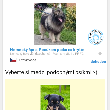
Nemecký špic, Ponúkam psíka na krytie
Nemecký špic vlčí (keeshond)
Pes na krytie
s PP FCI
Otrokovice
dohodou
Vyberte si medzi podobnými psíkmi :-)