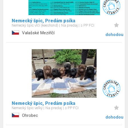
Nemecký špic, Predám psíka
Nemecký špic vlčí (keeshond)
Na predaj
s PP FCI
Valašské Meziříčí
dohodou
Nemecký špic, Predám psíka
Nemecký špic veľký
Na predaj
s PP FCI
Ohrobec
dohodou