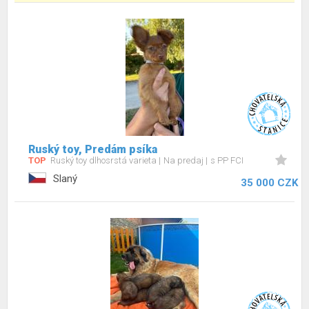
Ruský toy, Predám psíka
TOP
Ruský toy dlhosrstá varieta
Na predaj
s PP FCI
Slaný
35 000 CZK