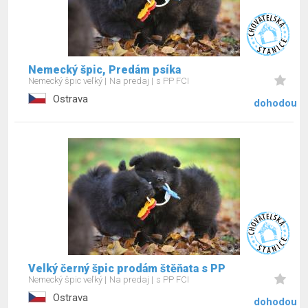
Nemecký špic, Predám psíka
Nemecký špic veľký
Na predaj
s PP FCI
Ostrava
dohodou
Velký černý špic prodám štěňata s PP
Nemecký špic veľký
Na predaj
s PP FCI
Ostrava
dohodou