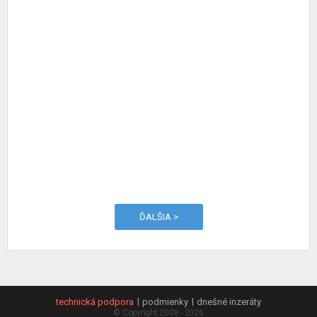
ĎALŠIA >
technická podpora
podmienky
dnešné inzeráty
© Copyright 2008 - 2026