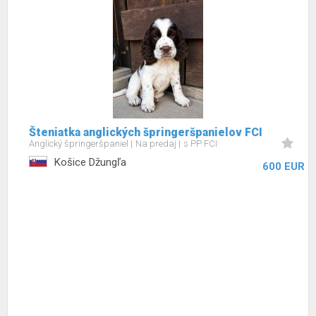
Šteniatka anglických špringeršpanielov FCI
Anglický špringeršpaniel
Na predaj
s PP FCI
Košice Džungľa
600 EUR