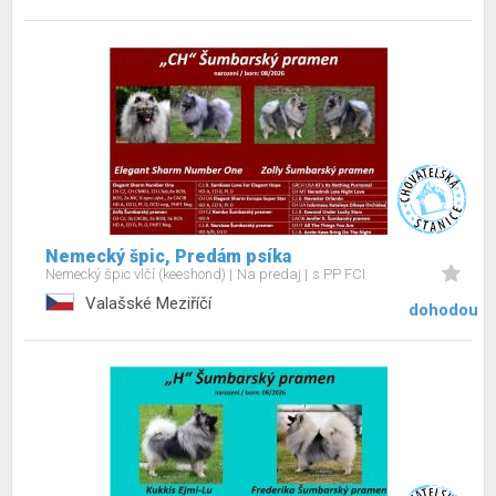
Nemecký špic, Predám psíka
Nemecký špic vlčí (keeshond)
Na predaj
s PP FCI
Valašské Meziříčí
dohodou