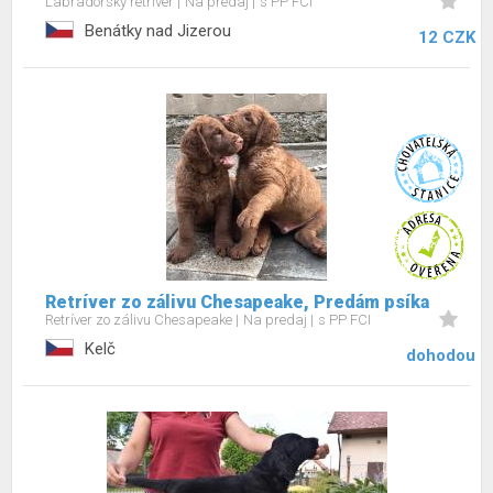
Labradorský retríver
Na predaj
s PP FCI
Benátky nad Jizerou
12 CZK
Retríver zo zálivu Chesapeake, Predám psíka
Retríver zo zálivu Chesapeake
Na predaj
s PP FCI
Kelč
dohodou