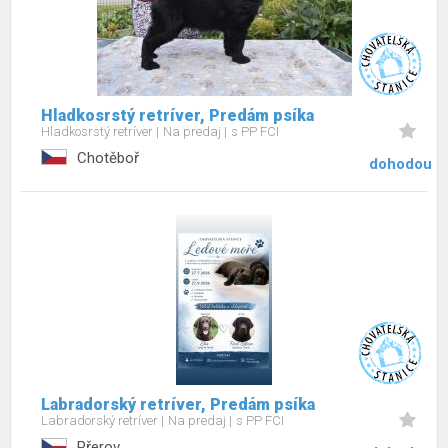
Hladkosrstý retríver, Predám psíka
Hladkosrstý retríver
Na predaj
s PP FCI
Chotěboř
dohodou
Labradorský retríver, Predám psíka
Labradorský retríver
Na predaj
s PP FCI
Přerov