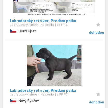
Labradorský retríver, Predám psíka
Labradorský retríver
Na predaj
s PP FCI
Horní Újezd
dohodou
Labradorský retríver, Predám psíka
Labradorský retríver
Na predaj
s PP FCI
Nový Bydžov
dohodou