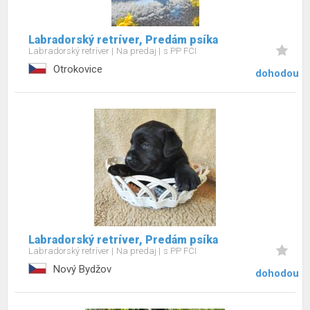
Labradorský retríver, Predám psíka
Labradorský retríver
Na predaj
s PP FCI
Otrokovice
dohodou
Labradorský retríver, Predám psíka
Labradorský retríver
Na predaj
s PP FCI
Nový Bydžov
dohodou