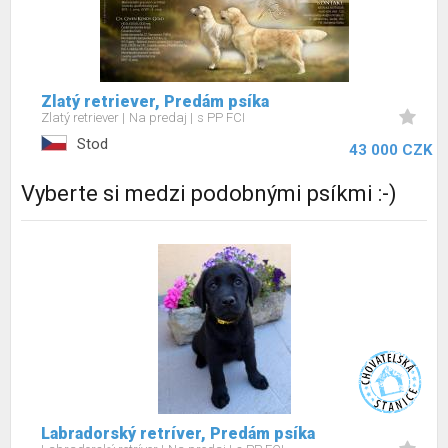
Zlatý retriever, Predám psíka
Zlatý retriever
Na predaj
s PP FCI
Stod
43 000 CZK
Vyberte si medzi podobnými psíkmi :-)
Labradorský retríver, Predám psíka