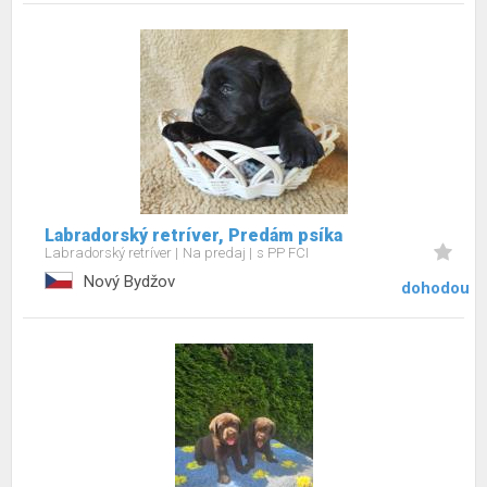
Labradorský retríver, Predám psíka
Labradorský retríver
Na predaj
s PP FCI
Nový Bydžov
dohodou