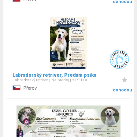
dohodou
Labradorský retríver, Predám psíka
Labradorský retríver
Na predaj
s PP FCI
Přerov
dohodou