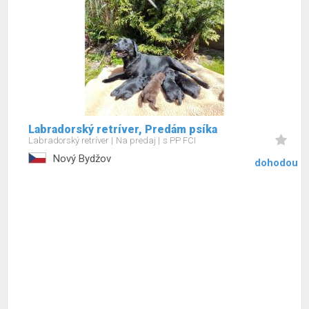
Labradorský retríver, Predám psíka
Labradorský retríver
Na predaj
s PP FCI
Nový Bydžov
dohodou