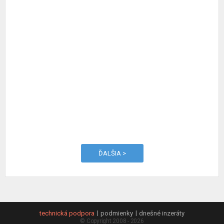
ĎALŠIA >
technická podpora
podmienky
dnešné inzeráty
© Copyright 2008 - 2026