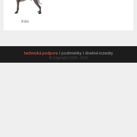
Hľadať podľa typu
Pokročilé vyhľadávanie
Xolo
technická podpora
podmienky
dnešné inzeráty
© Copyright 2008 - 2026