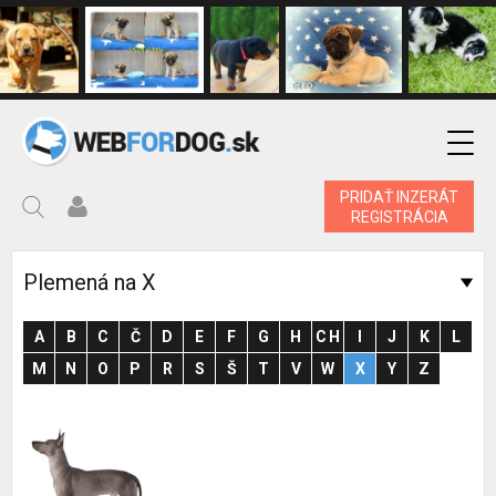
PRIDAŤ INZERÁT
REGISTRÁCIA
Plemená na X
A
B
C
Č
D
E
F
G
H
CH
I
J
K
L
M
N
O
P
R
S
Š
T
V
W
X
Y
Z
Najpopulárnejšie plemená psej inzercie
Hľadať podľa lokality