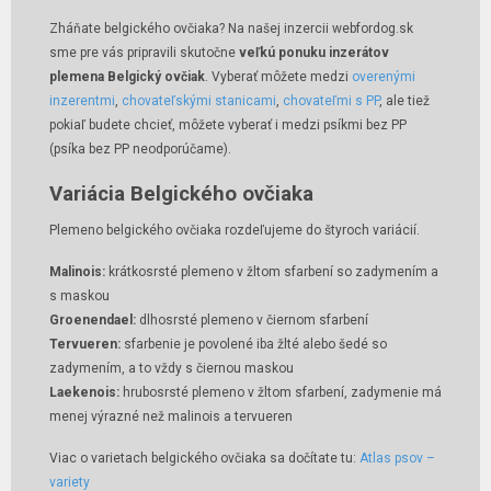
Zháňate belgického ovčiaka? Na našej inzercii webfordog.sk
sme pre vás pripravili skutočne
veľkú ponuku inzerátov
plemena Belgický ovčiak
. Vyberať môžete medzi
overenými
inzerentmi
,
chovateľskými stanicami
,
chovateľmi s PP
, ale tiež
pokiaľ budete chcieť, môžete vyberať i medzi psíkmi bez PP
(psíka bez PP neodporúčame).
Variácia Belgického ovčiaka
Plemeno belgického ovčiaka rozdeľujeme do štyroch variácií.
Malinois:
krátkosrsté plemeno v žltom sfarbení so zadymením a
s maskou
Groenendael:
dlhosrsté plemeno v čiernom sfarbení
Tervueren:
sfarbenie je povolené iba žlté alebo šedé so
zadymením, a to vždy s čiernou maskou
Laekenois:
hrubosrsté plemeno v žltom sfarbení, zadymenie má
menej výrazné než malinois a tervueren
Viac o varietach belgického ovčiaka sa dočítate tu:
Atlas psov –
variety