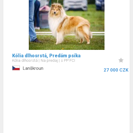
Kólia dlhosrstá, Predám psíka
Kólia dlhosrstá
Na predaj
s PP FCI
Lanškroun
27 000 CZK