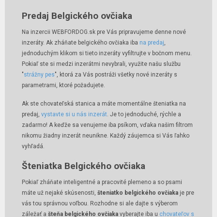
Predaj Belgického ovčiaka
Na inzercii WEBFORDOG.sk pre Vás pripravujeme denne nové
inzeráty. Ak zháňate belgického ovčiaka iba
na predaj
,
jednoduchým klikom si tieto inzeráty vyfiltrujte v bočnom menu.
Pokiaľ ste si medzi inzerátmi nevybrali, využite našu službu
"
strážny pes
", ktorá za Vás postráži všetky nové inzeráty s
parametrami, ktoré požadujete.
Ak ste chovateľská stanica a máte momentálne šteniatka na
predaj,
vystavte si u nás inzerát
. Je to jednoduché, rýchle a
zadarmo! A keďže sa venujeme iba psíkom, vďaka našim filtrom
nikomu žiadny inzerát neunikne. Každý záujemca si Vás ľahko
vyhľadá.
Šteniatka Belgického ovčiaka
Pokiaľ zháňate inteligentné a pracovité plemeno a so psami
máte už nejaké skúsenosti,
šteniatko belgického ovčiaka
je pre
vás tou správnou voľbou. Rozhodne si ale dajte s výberom
záležať a
šteňa belgického ovčiaka
vyberajte iba u
chovateľov s