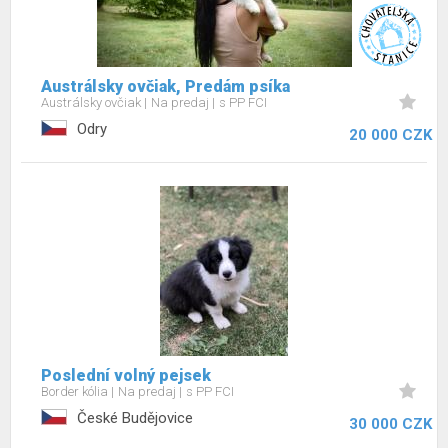
Austrálsky ovčiak, Predám psíka
Austrálsky ovčiak
Na predaj
s PP FCI
Odry
20 000 CZK
Poslední volný pejsek
Border kólia
Na predaj
s PP FCI
České Budějovice
30 000 CZK