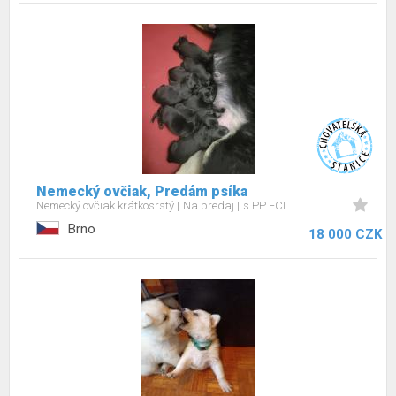
Nemecký ovčiak, Predám psíka
Nemecký ovčiak krátkosrstý
Na predaj
s PP FCI
Brno
18 000 CZK