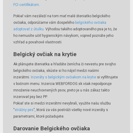
FCI certifikátom
.
Pokiaľ vám nezáleží na tom mať malé šteniatko belgického
ovčiaka, odporúčame vám dospelého
belgického ovčiaka
adoptovať z útulku
. Výhodou takého adoptovaného psa je to, že
ho nemusíte učiť hygienickým návykom, vopred poznáte jeho
vzhľad a povahové vlastnosti.
Belgický ovčiak na krytie
Ak plánujete šteniatka a hľadáte ženícha či nevestu pre svojho
belgického ovčiaka, skúste si ho nájsť medzi našimi
inzerátmi.
Inzeráty s belgickým ovčiakom na krytie
si vyfiltrujete
v bočnom menu. Inzercia WEBFORDOG.sk však nepodporuje
množenie neuchovnených psov, preto je u nás zákaz takto
inzerovať psy bez PP.
Pokiaľ ste si medzi inzerátmi nevybrali, využite našu službu
"
strážny pes
", ktorá za vás postráži všetky nové inzeráty s
parametrami, ktoré požadujete.
Darovanie Belgického ovčiaka