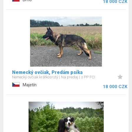
18 000 CZK
Nemecký ovčiak, Predám psíka
Nemecký ovčiak krátkosrstý
Na predaj
s PP FCI
Majetín
18 000 CZK