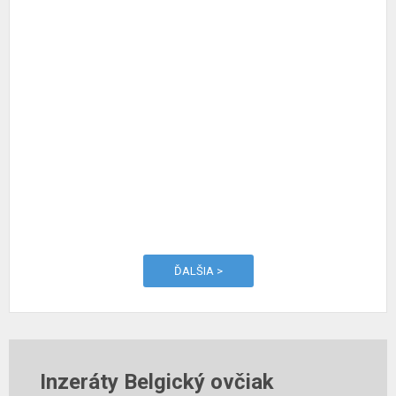
ĎALŠIA >
Inzeráty Belgický ovčiak