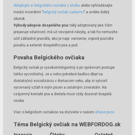
Adoptujte si belgického ovčiaka z útulku
alebo vyhľadávajte
medzi inzerátmi "
belgický ovčiak zadarmo
" a urobte dobrý
skutok.
Výhody adopcie dospelého psa:
taký adoptovaný pes Vám
prejavuje vďačnosť, má už osvojené návyky, a tak ho nemusíte
učiť základné pravidlá, ako je napr. venčenie, vopred poznáte
povahu a exteriér dospelého psa a pod.
Povaha Belgického ovčiaka
Belgický ovčiak je vysokointeligentný a pri správnom postupe
ľahko vycvičiteľný. Je u neho potrebné bedlivo dbať na
dostatočnú socializáciu v šteňacom veku, aby si vytvoril
vyrovnaný vzťah k iným psom a ostatným zvieratám. Na
vzájomný kontakt psa a dieťaťa musí vždy dozerať dospelá
osoba.
Viac o belgickom ovčiakovi sa dozviete v našom
atlase psov
.
Téma Belgický ovčiak na WEBFORDOG.sk
Inzercia
Články
Ostatné