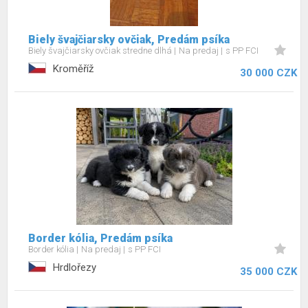
Biely švajčiarsky ovčiak, Predám psíka
Biely švajčiarsky ovčiak stredne dlhá
Na predaj
s PP FCI
Kroměříž
30 000 CZK
Border kólia, Predám psíka
Border kólia
Na predaj
s PP FCI
Hrdlořezy
35 000 CZK