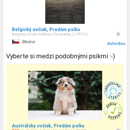
Belgický ovčiak, Predám psíka
Belgický ovčiak malinois
Na predaj
s PP FCI
Blešno
dohodou
Vyberte si medzi podobnými psíkmi :-)
Austrálsky ovčiak, Predám psíka