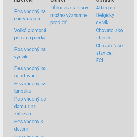
Dĺžku života psov
Atlas psů -
Pes vhodný na
možno významne
Belgický
canisterapiu
predĺžiť
ovčák
Veľké plemená
Chovateľské
psov na predaj
stanice
Chovateľské
Pes vhodný na
stanice -
výcvik
FCI
Pes vhodný na
sportování
Pes vhodný na
turistiku
Pes vhodný do
domu a na
záhradu
Pes vhodný k
deťom
Pes vhodný na