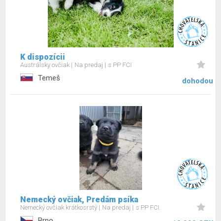
K dispozícii
Austrálsky ovčiak
Na predaj
s PP FCI
Temeš
dohodou
Nemecký ovčiak, Predám psíka
Nemecký ovčiak krátkosrstý
Na predaj
s PP FCI
Brno