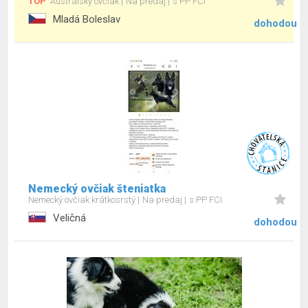
TOP
Austrálsky ovčiak
Na predaj
s PP FCI
Mladá Boleslav
dohodou
Nemecký ovčiak šteniatka
Nemecký ovčiak krátkosrstý
Na predaj
s PP FCI
Veličná
dohodou