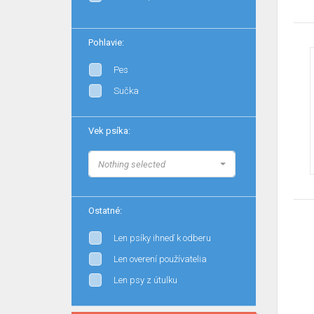
Pohlavie:
Pes
Sučka
Vek psíka:
Nothing selected
Ostatné:
Len psíky ihneď k odberu
Len overení používatelia
Len psy z útulku