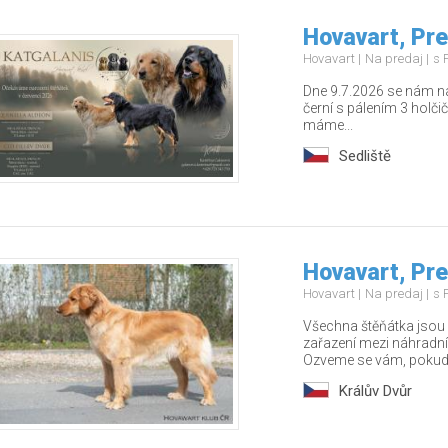
Hovavart, Pr
Hovavart
Na predaj
s 
Dne 9.7.2026 se nám naro
černí s pálením 3 holči
máme...
Sedliště
Hovavart, Pr
Hovavart
Na predaj
s 
Všechna štěňátka jsou 
zařazení mezi náhradní
Ozveme se vám, pokud 
Králův Dvůr