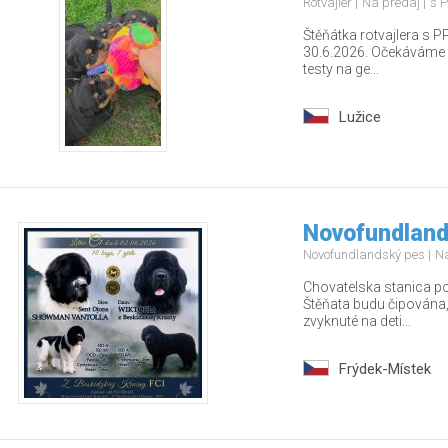
Rotvajler
Na predaj
s P
Štěňátka rotvajlera s PP
30.6.2026. Očekáváme z
testy na ge...
Lužice
Novofundlan
Novofundlandský pes
N
Chovatelska stanica po
Štěňata budu čipována,
zvyknuté na deti...
Frýdek-Místek