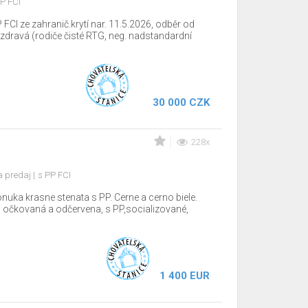
P FCI
 FCI ze zahranič.krytí nar. 11.5.2026, odběr od
dravá (rodiče čisté RTG, neg. nadstandardní
30 000 CZK
228x
d
a predaj
s PP FCI
nuka krasne stenata s PP. Cerne a cerno biele.
 očkovaná a odčervena, s PP,socializované,
1 400 EUR