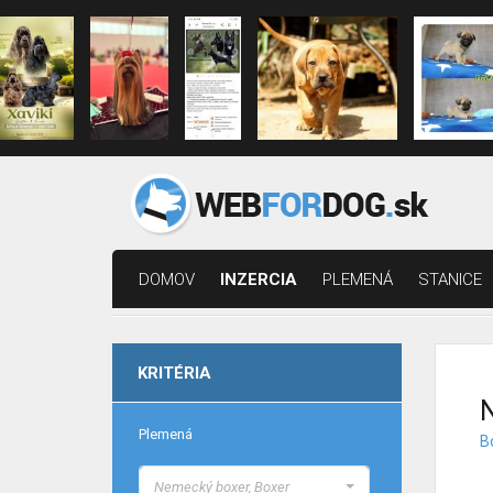
DOMOV
INZERCIA
PLEMENÁ
STANICE
KRITÉRIA
N
Plemená
B
Nemecký boxer, Boxer