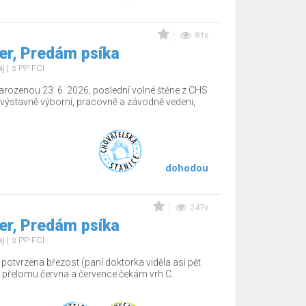
81x
r, Predám psíka
aj
s PP FCI
arozenou 23. 6. 2026, poslední volné štěne z CHS
výstavně výborní, pracovně a závodně vedeni,
dohodou
247x
r, Predám psíka
aj
s PP FCI
potvrzena březost (paní doktorka viděla asi pět
 přelomu června a července čekám vrh C.