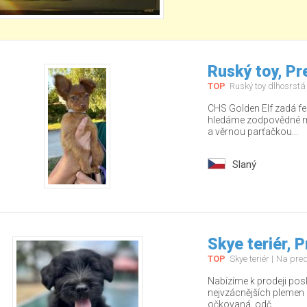
Ruský toy, P
TOP
Ruský toy dlhosrstá
CHS Golden Elf zadá fe
hledáme zodpovědné ma
a věrnou parťačkou...
Slaný
Skye teriér, 
TOP
Skye teriér
Na pre
Nabízíme k prodeji pos
nejvzácnějších plemen – 
očkovaná, odč...