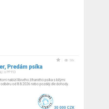
58x
r, Predám psíka
aj
s PP FCI
torri nabízí líbivého žíhaného psíka s bílými
 odběru od 8.8.2026 nebo později dle dohody.
30 000 CZK