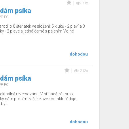
71x
edám psíka
PP FCI
dilo 8 štěňátek ve složení: 5 kluků - 2 plaví a 3
čky - 2 plavé a jedná černé s pálením Volné
dohodou
212x
edám psíka
PP FCI
aktuálně rezervována. V případě zájmu o
ky nám prosím zašlete své kontaktní údaje.
by...
dohodou