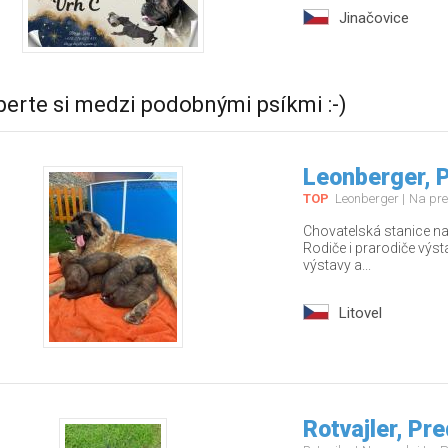
Jinačovice
berte si medzi podobnými psíkmi :-)
Leonberger, 
TOP
Leonberger
Na pr
Chovatelská stanice nab
Rodiče i prarodiče výs
výstavy a...
Litovel
Rotvajler, Pr