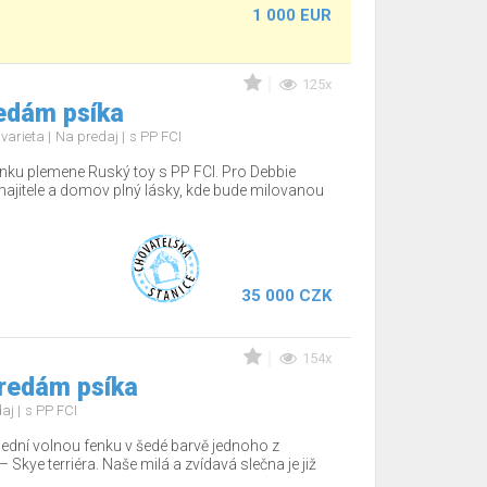
1 000 EUR
125x
redám psíka
 varieta
Na predaj
s PP FCI
nku plemene Ruský toy s PP FCI. Pro Debbie
jitele a domov plný lásky, kde bude milovanou
35 000 CZK
154x
Predám psíka
daj
s PP FCI
lední volnou fenku v šedé barvě jednoho z
Skye terriéra. Naše milá a zvídavá slečna je již