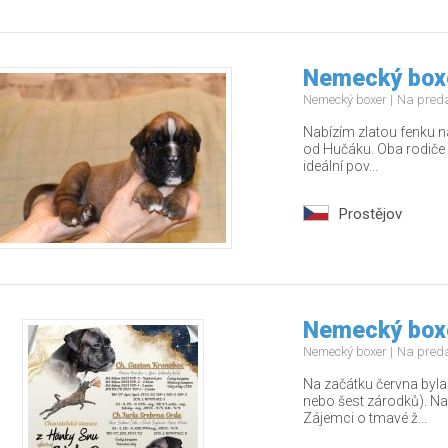
Nemecký boxe
Nemecký boxer
Na pred
Nabízím zlatou fenku n
od Hučáku. Oba rodiče 
ideální pov...
Prostějov
Nemecký boxe
Nemecký boxer
Na pred
Na začátku června byla 
nebo šest zárodků). Na
Zájemci o tmavé ž...