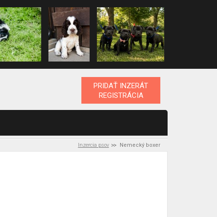
PRIDAŤ INZERÁT
REGISTRÁCIA
Inzercia psov
Nemecký boxer