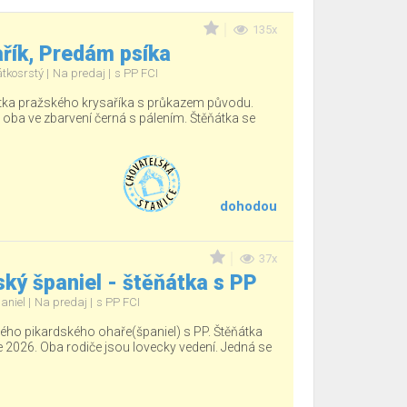
135x
řík, Predám psíka
átkosrstý
Na predaj
s PP FCI
tka pražského krysaříka s průkazem původu.
, oba ve zbarvení černá s pálením. Štěňátka se
dohodou
37x
ký španiel - štěňátka s PP
aniel
Na predaj
s PP FCI
ho pikardského ohaře(španiel) s PP. Štěňátka
e 2026. Oba rodiče jsou lovecky vedení. Jedná se