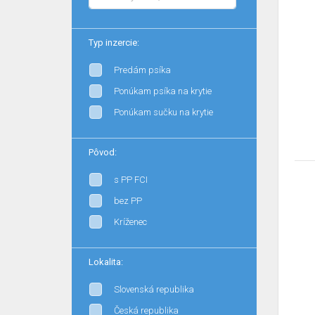
Typ inzercie:
Predám psíka
Ponúkam psíka na krytie
Ponúkam sučku na krytie
Pôvod:
s PP FCI
bez PP
Kríženec
Lokalita:
Slovenská republika
Česká republika