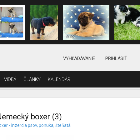
VYHĽADÁVANIE
PRIHLÁSIŤ
VIDEÁ
ČLÁNKY
KALENDÁR
emecký boxer (3)
oxer - inzercia psov, ponuka, šteňatá