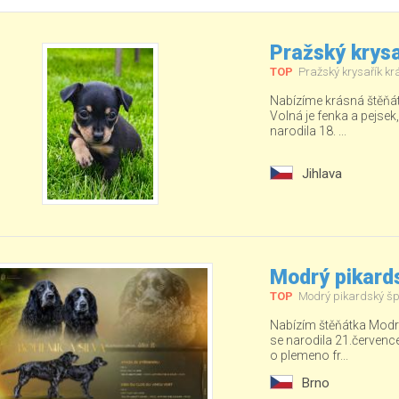
Pražský krysa
TOP
Pražský krysařík kr
Nabízíme krásná štěňá
Volná je fenka a pejsek
narodila 18. ...
Jihlava
Modrý pikards
TOP
Modrý pikardský šp
Nabízím štěňátka Modré
se narodila 21.červenc
o plemeno fr...
Brno