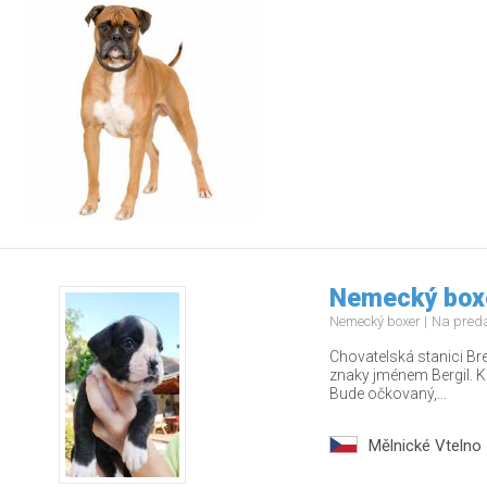
Nemecký boxe
Nemecký boxer
Na pred
Chovatelská stanici Bre
znaky jménem Bergil. K
Bude očkovaný,...
Mělnické Vtelno